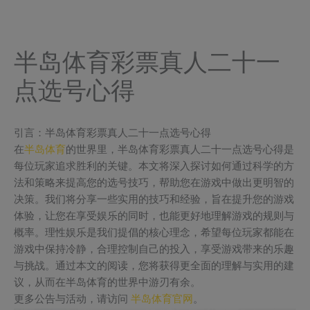
Skip
modal-check
to
content
半岛体育彩票真人二十一
点选号心得
引言：半岛体育彩票真人二十一点选号心得
在
半岛体育
的世界里，半岛体育彩票真人二十一点选号心得是
每位玩家追求胜利的关键。本文将深入探讨如何通过科学的方
法和策略来提高您的选号技巧，帮助您在游戏中做出更明智的
决策。我们将分享一些实用的技巧和经验，旨在提升您的游戏
体验，让您在享受娱乐的同时，也能更好地理解游戏的规则与
概率。理性娱乐是我们提倡的核心理念，希望每位玩家都能在
游戏中保持冷静，合理控制自己的投入，享受游戏带来的乐趣
与挑战。通过本文的阅读，您将获得更全面的理解与实用的建
议，从而在半岛体育的世界中游刃有余。
更多公告与活动，请访问
半岛体育官网
。