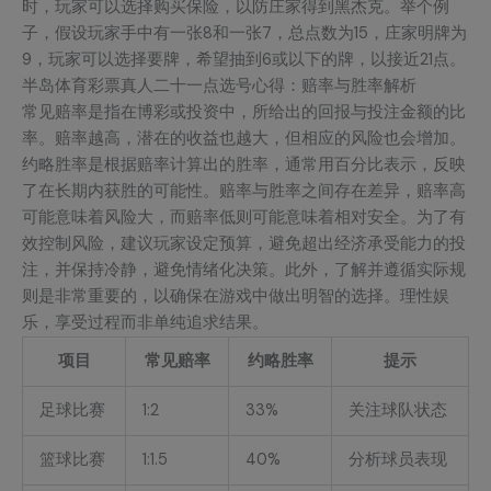
时，玩家可以选择购买保险，以防庄家得到黑杰克。举个例
子，假设玩家手中有一张8和一张7，总点数为15，庄家明牌为
9，玩家可以选择要牌，希望抽到6或以下的牌，以接近21点。
半岛体育彩票真人二十一点选号心得：赔率与胜率解析
常见赔率是指在博彩或投资中，所给出的回报与投注金额的比
率。赔率越高，潜在的收益也越大，但相应的风险也会增加。
约略胜率是根据赔率计算出的胜率，通常用百分比表示，反映
了在长期内获胜的可能性。赔率与胜率之间存在差异，赔率高
可能意味着风险大，而赔率低则可能意味着相对安全。为了有
效控制风险，建议玩家设定预算，避免超出经济承受能力的投
注，并保持冷静，避免情绪化决策。此外，了解并遵循实际规
则是非常重要的，以确保在游戏中做出明智的选择。理性娱
乐，享受过程而非单纯追求结果。
项目
常见赔率
约略胜率
提示
足球比赛
1:2
33%
关注球队状态
篮球比赛
1:1.5
40%
分析球员表现