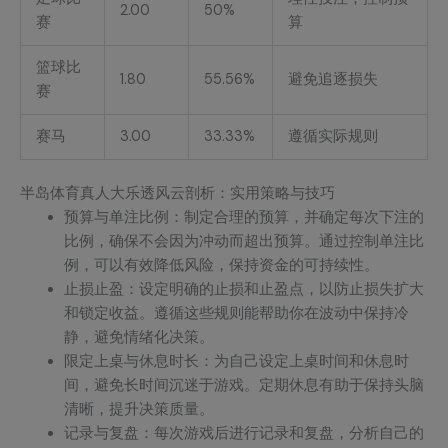
2.00
50%
赛
算
篮球比
1.80
55.56%
避免追逐损失
赛
赛马
3.00
33.33%
遵循实际规则
半岛体育真人大乐透风云剖析：实用策略与技巧
预算与单注比例：制定合理的预算，并确定每次下注的
比例，确保不会因为冲动而超出预算。通过控制单注比
例，可以有效降低风险，保持资金的可持续性。
止损止盈：设定明确的止损和止盈点，以防止损失扩大
和锁定收益。遵循这些规则能帮助你在波动中保持冷
静，避免情绪化决策。
限定上桌与休息时长：为自己设定上桌时间和休息时
间，避免长时间沉迷于游戏。定期休息有助于保持头脑
清晰，提升决策质量。
记录与复盘：每次游戏后进行记录和复盘，分析自己的