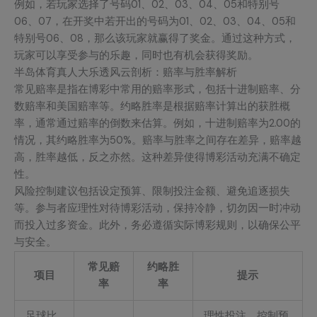
例如，若玩家选择了号码01、02、03、04、05和特别号
06、07，在开奖中若开出的号码为01、02、03、04、05和
特别号06、08，那么该玩家就赢得了奖金。通过这种方式，
玩家可以享受参与的乐趣，同时也有机会获得奖励。
半岛体育真人大乐透风云剖析：赔率与胜率解析
常见赔率是指在博彩中常用的赔率形式，包括十进制赔率、分
数赔率和美国赔率等。约略胜率是根据赔率计算出的获胜概
率，通常通过赔率的倒数来估算。例如，十进制赔率为2.00的
情况，其约略胜率为50%。赔率与胜率之间存在差异，赔率越
高，胜率越低，反之亦然。这种差异使得博彩活动充满不确定
性。
风险控制建议包括设定预算、限制投注金额、避免追逐损失
等。参与者应理性对待博彩活动，保持冷静，切勿因一时冲动
而投入过多资金。此外，务必遵循实际博彩规则，以确保公平
与安全。
常见赔
约略胜
项目
提示
率
率
足球比
理性投注，控制预