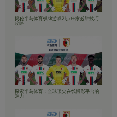
揭秘半岛体育棋牌游戏21点庄家必胜技巧
攻略
探索半岛体育：全球顶尖在线博彩平台的
魅力