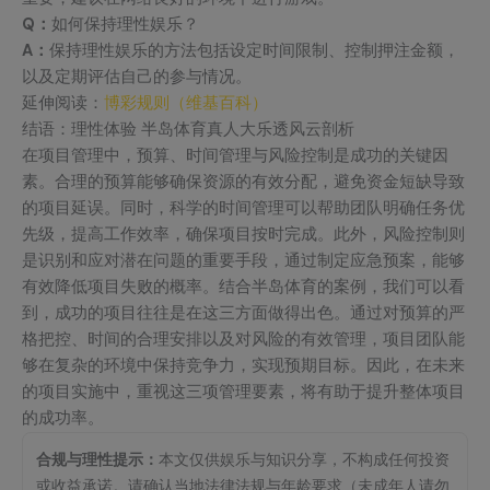
Q：
如何保持理性娱乐？
A：
保持理性娱乐的方法包括设定时间限制、控制押注金额，
以及定期评估自己的参与情况。
延伸阅读：
博彩规则（维基百科）
结语：理性体验 半岛体育真人大乐透风云剖析
在项目管理中，预算、时间管理与风险控制是成功的关键因
素。合理的预算能够确保资源的有效分配，避免资金短缺导致
的项目延误。同时，科学的时间管理可以帮助团队明确任务优
先级，提高工作效率，确保项目按时完成。此外，风险控制则
是识别和应对潜在问题的重要手段，通过制定应急预案，能够
有效降低项目失败的概率。结合半岛体育的案例，我们可以看
到，成功的项目往往是在这三方面做得出色。通过对预算的严
格把控、时间的合理安排以及对风险的有效管理，项目团队能
够在复杂的环境中保持竞争力，实现预期目标。因此，在未来
的项目实施中，重视这三项管理要素，将有助于提升整体项目
的成功率。
合规与理性提示：
本文仅供娱乐与知识分享，不构成任何投资
或收益承诺。请确认当地法律法规与年龄要求（未成年人请勿