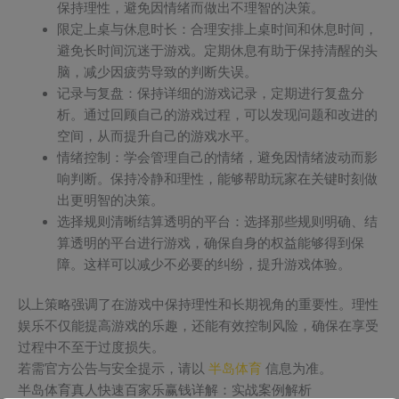
保持理性，避免因情绪而做出不理智的决策。
限定上桌与休息时长：合理安排上桌时间和休息时间，
避免长时间沉迷于游戏。定期休息有助于保持清醒的头
脑，减少因疲劳导致的判断失误。
记录与复盘：保持详细的游戏记录，定期进行复盘分
析。通过回顾自己的游戏过程，可以发现问题和改进的
空间，从而提升自己的游戏水平。
情绪控制：学会管理自己的情绪，避免因情绪波动而影
响判断。保持冷静和理性，能够帮助玩家在关键时刻做
出更明智的决策。
选择规则清晰结算透明的平台：选择那些规则明确、结
算透明的平台进行游戏，确保自身的权益能够得到保
障。这样可以减少不必要的纠纷，提升游戏体验。
以上策略强调了在游戏中保持理性和长期视角的重要性。理性
娱乐不仅能提高游戏的乐趣，还能有效控制风险，确保在享受
过程中不至于过度损失。
若需官方公告与安全提示，请以
半岛体育
信息为准。
半岛体育真人快速百家乐赢钱详解：实战案例解析