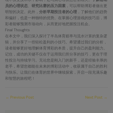
员的心理状态
、
研究比赛的压力因素
，可以帮助博彩者做出更
明智的决定。此外，
分析早期投注者的心理
，了解他们的趋势
和偏好，也是一种独特的优势。在掌握心理游戏的技巧后，博
彩者能够预测市场动向，从而更好地把握投注机会。
Final Thoughts
在本文中，我们深入探讨了半岛体育赔率与流水计算的复杂逻
辑，并分享了一些轻松盈利的小技巧。希望通过我们的分析，
读者能够更好地理解体育博彩的本质，提升自己的盈利能力。
记住，成功的关键不仅在于运用我们所分享的技巧，更在于理
性投注与持续学习。无论您是刚入门的新手，还是经验丰厚的
老手，希望您都能在未来的博彩活动中，收获属于自己的胜利
与快乐。让我们在体育的世界中继续探索，开启一段充满乐趣
和智慧的旅程吧！
←
Previous Post
Next Post
→