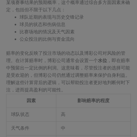
某项赛事结果的预期概率，这个概率通过综合多方面因素来确
定，包括但不限于以下几点：
球队近期的表现与历史交锋记录
球员的状态和伤病信息
比赛场地的情况及天气因素
公众投注的比例与资金流向
赔率的变化反映了投注市场的动态以及博彩公司对风险的管
理。在计算赔率时，博彩公司通常会设置一个
水位
，即在赔率
中预留出一定比例的利润。这意味着，尽管投注者的选择可能
是受欢迎的，但博彩公司仍然通过调整赔率来保护自身利益。
理解这些计算背后的逻辑，可以帮助投注者更好地判断何时下
注，进而提高盈利的可能性。
因素
影响赔率的程度
球队状态
高
天气条件
中