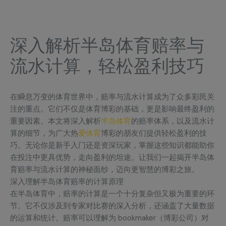
Skip
modal-check
to
content
深入解析半岛体育赔率与
流水计算，轻松盈利技巧
在瞬息万变的体育世界中，赔率与流水计算成为了众多彩民关
注的重点。它们不仅是体育博彩的基础，更是影响最终盈利的
重要因素。本文将深入解析
半岛体育
的赔率体系，以及流水计
算的细节，为广大热
爱体育
博彩的朋友们提供轻松盈利的技
巧。无论你是新手入门还是资深玩家，掌握这些知识都能助你
在投注中更具优势，走向盈利的坦途。让我们一起揭开半岛体
育赔率与流水计算的神秘面纱，迈向更智慧的博彩之旅。
深入理解半岛体育赔率的计算原理
在半岛体育中，赔率的计算是一个十分复杂但又极为重要的环
节。它不仅涉及到专家对比赛的深入分析，还涵盖了大量数据
的运算和统计。赔率可以理解为 bookmaker（博彩公司）对