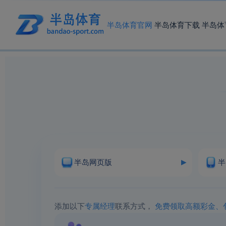
Skip
to
半岛体育官网
半岛体育下载
半岛体
content
半岛网页版
▶
半
添加以下
专属经理
联系方式，
免费领取高额彩金、