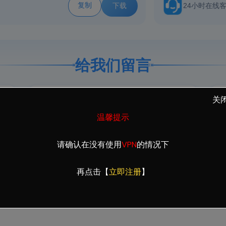
复制
下载
24小时在线
给我们留言
关
温馨提示
请确认在没有使用
VPN
的情况下
再点击【
立即注册
】