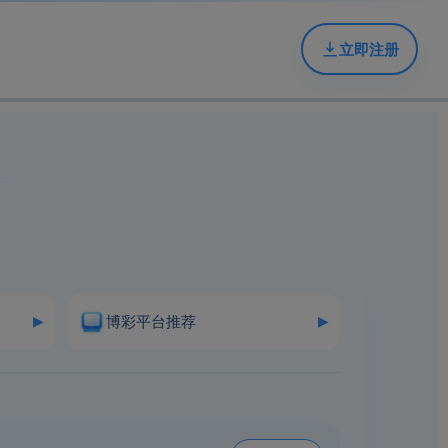
立即注册
▶
博彩平台推荐
▶