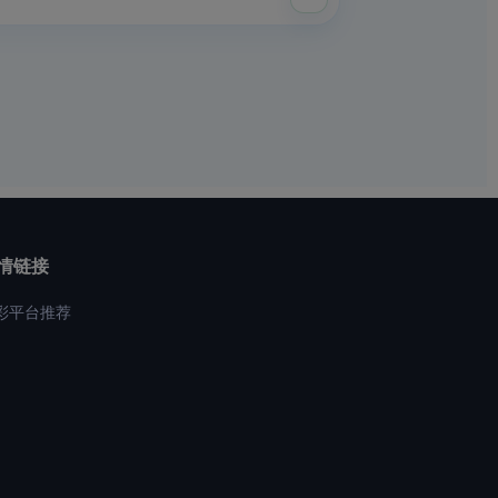
情链接
彩平台推荐